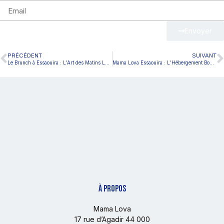
Envoyer
PRÉCÉDENT
SUIVANT
Le Brunch à Essaouira : L’Art des Matins Lents chez Mama Lova Essaouira
Mama Lova Essaouira : L’Hébergement Boutique Qui Réinvente l’Art de Vivre Côtier au Maroc
À PROPOS
Mama Lova
17 rue d’Agadir 44 000