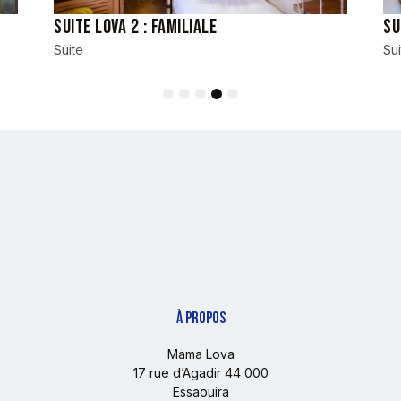
Suite Lova 2 : familiale
Su
Suite
Sui
1
2
3
4
5
À PROPOS
Mama Lova
17 rue d’Agadir 44 000
Essaouira