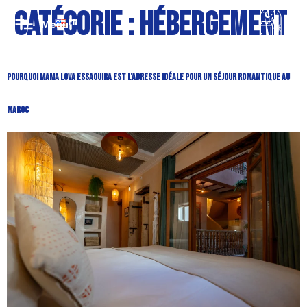
Catégorie :
Hébergement
EN
Pourquoi Mama Lova Essaouira Est l’Adresse Idéale Pour un Séjour Romantique au
Maroc